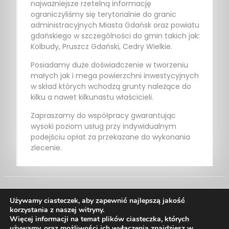
najważniejsze rzetelną informację
ograniczyliśmy się terytorialnie do granic
administracyjnych Miasta Gdańsk oraz powiatu
gdańskiego w szczególności do gmin takich jak:
Kolbudy, Pruszcz Gdański, Cedry Wielkie.
Posiadamy duże doświadczenie w tworzeniu
małych jak i mega powierzchni inwestycyjnych
w skład których wchodzą grunty należące do
kilku a nawet kilkunastu właścicieli.
Zapraszamy do współpracy gwarantując
wysoki poziom usług przy indywidualnym
podejściu opłat za przekazane do wykonania
zlecenie.
Używamy ciasteczek, aby zapewnić najlepszą jakość
korzystania z naszej witryny.
Więcej informacji na temat plików ciasteczka, których
używamy, oraz możliwości ich wyłączenia znajdziesz w