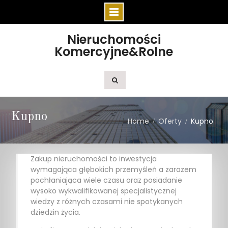
Skip
Nieruchomości
to
Komercyjne&Rolne
content
Kupno
Home
Oferty
Kupno
Zakup nieruchomości to inwestycja
wymagająca głębokich przemyśleń a zarazem
pochłaniająca wiele czasu oraz posiadanie
wysoko wykwalifikowanej specjalistycznej
wiedzy z różnych czasami nie spotykanych
dziedzin życia.