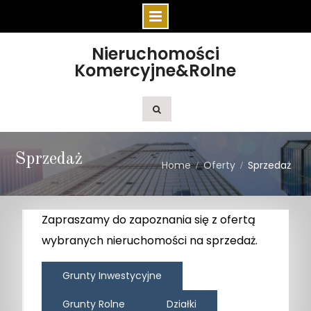
Skip
Nieruchomości
to
Komercyjne&Rolne
content
Sprzedaż
Home
Oferty
Sprzedaż
Zapraszamy do zapoznania się z ofertą
wybranych nieruchomości na sprzedaż.
Grunty Inwestycyjne
Grunty Rolne
Działki