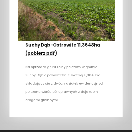
Suchy Dąb-Ostrowite 11,3648ha
(pobierz pdf)
Na sprzedaż grunt rolny położony w gminie
Suchy Dąb o powierzchni fizycznej 11,3648ha
składający się z dwóch działek ewidencyjnych
położona wśród pól uprawnych z dojazdem
drogami gminnymi. ……………………………..