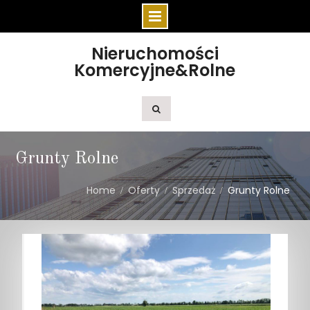
Skip
Nieruchomości
to
Komercyjne&Rolne
content
Grunty Rolne
Home
Oferty
Sprzedaż
Grunty Rolne